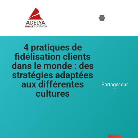
4 pratiques de
fidélisation clients
dans le monde : des
stratégies adaptées
aux différentes
Partager sur
:
cultures