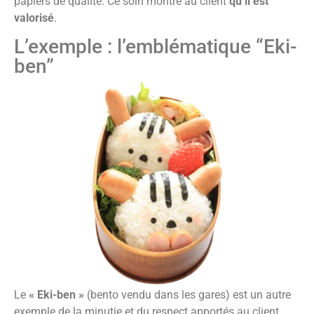
papiers de qualité. Ce soin montre au client
qu’il est
valorisé
.
L’exemple : l’emblématique “Eki-
ben”
Le
« Eki-ben »
(bento vendu dans les gares) est un autre
exemple de la minutie et du respect apportés au client.