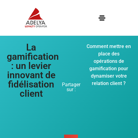
La
Comment mettre en
place des
gamification
opérations de
: un levier
gamification pour
innovant de
dynamiser votre
fidélisation
relation client ?
Partager
sur :
client