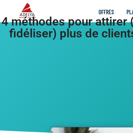
OFFRES
PL
4 méthodes pour attirer 
fidéliser) plus de client