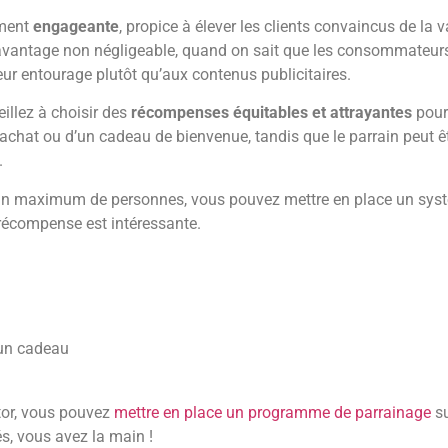
ement
engageante
, propice à élever les clients convaincus de la 
avantage non négligeable, quand on sait que les consommateurs
eur entourage plutôt qu’aux contenus publicitaires.
illez à choisir des
récompenses équitables et attrayantes
pour 
 achat ou d’un cadeau de bienvenue, tandis que le parrain peut êt
.
r un maximum de personnes, vous pouvez mettre en place un sys
ur récompense est intéressante.
+ un cadeau
tor, vous pouvez
mettre en place un programme de parrainage
su
, vous avez la main !