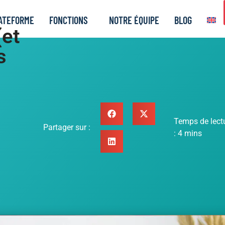
ATEFORME
FONCTIONS
NOTRE ÉQUIPE
BLOG
(et
s
Temps de lect
Partager sur :
:
4
mins