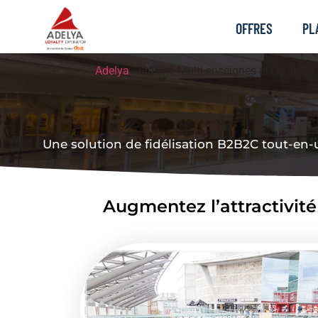
OFFRES
PL
Adelya
›
Fidélité Multi-enseignes et Centre
Une solution de fidélisation B2B2C tout-en-
Augmentez l’attractivité