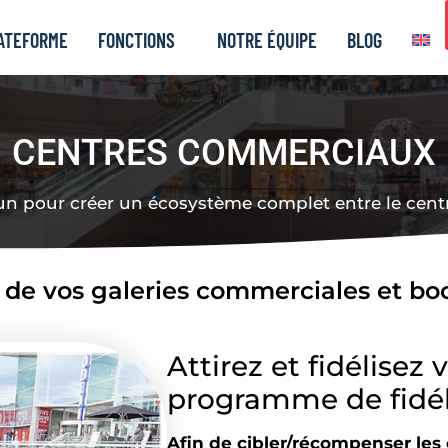
ATEFORME
FONCTIONS
NOTRE ÉQUIPE
BLOG
s Commerciaux
CENTRES COMMERCIAUX
un pour créer un écosystème complet entre le cent
 de vos galeries commerciales et boo
Attirez et fidélisez 
programme de fidéli
Afin de cibler/récompenser le