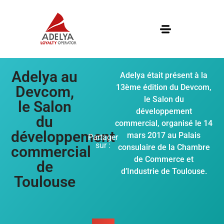
Adelya au
Adelya était présent à la
13ème édition du Devcom,
Devcom,
le Salon du
le Salon
développement
du
commercial, organisé le 14
développement
mars 2017 au Palais
Partager
sur :
consulaire de la Chambre
commercial
de Commerce et
de
d’Industrie de Toulouse.
Toulouse