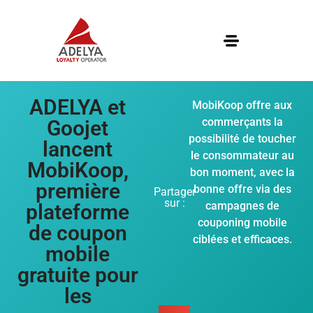
ADELYA et
MobiKoop offre aux
commerçants la
Goojet
possibilité de toucher
lancent
le consommateur au
MobiKoop,
bon moment, avec la
première
bonne offre via des
Partager
sur :
campagnes de
plateforme
couponing mobile
de coupon
ciblées et efficaces.
mobile
gratuite pour
les