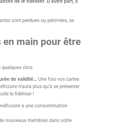
ces de le fidéliser. D’autre part, il
cartes sont perdues ou périmées, se
s en main pour être
 quelques clics.
durée de validité…
Une fois vos cartes
ficiaire n’aura plus qu’à se présenter
te le fidéliser !
 bénéficiaire à une consommation
 et de nouveaux membres dans votre