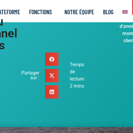
ATEFORME
FONCTIONS
NOTRE ÉQUIPE
BLOG
u
Les ré
d'anné
nnel
mome
clie
s
Temps
de
Partager
sur :
lecture :
2
mins