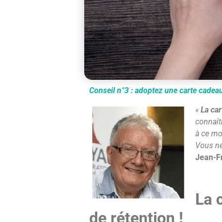
Conseil n°3 : adoptez une carte cadeau
«
La ca
connaîtr
à ce mo
Vous ne 
Jean-Fr
La 
de rétention !