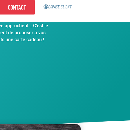
CONTACT
ESPACE CLIENT
jouissantes fêtes de fin
e approchent... C'est le
nt de proposer à vos
nts une carte cadeau !