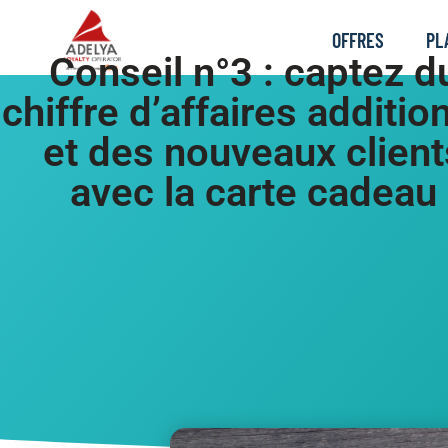
OFFRES
PL
Conseil n°3 : captez d
chiffre d’affaires additio
et des nouveaux client
avec la carte cadeau