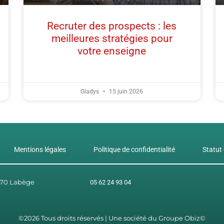
Recruter des prospects : les
meilleures stratégies pour
votre enseigne
Gladys
15 juin 2026
Mentions légales
Politique de confidentialité
Statut
1670 Labège
05 62 24 93 04
©2026 Tous droits réservés | Une société du Groupe Obiz©