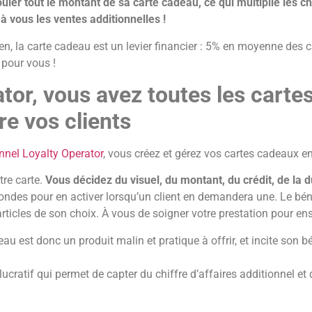
ler tout le montant de sa carte cadeau, ce qui multiplie les chan
 vous les ventes additionnelles !
n, la carte cadeau est un levier financier : 5% en moyenne des 
 pour vous !
tor, vous avez toutes les carte
re vos clients
nnel Loyalty Operator
, vous créez et gérez vos cartes cadeaux en
tre carte.
Vous décidez du visuel, du montant, du crédit, de la 
condes pour en activer lorsqu’un client en demandera une. Le béné
rticles de son choix. À vous de soigner votre prestation pour ensui
u est donc un produit malin et pratique à offrir, et incite son
lucratif qui permet de capter du chiffre d’affaires additionnel