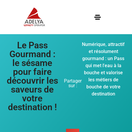
Le Pass
Numérique, attractif
et résolument
Gourmand :
gourmand : un Pass
le sésame
qui met l'eau à la
pour faire
bouche et valorise
découvrir les
les métiers de
Partager
sur :
bouche de votre
saveurs de
destination
votre
destination !