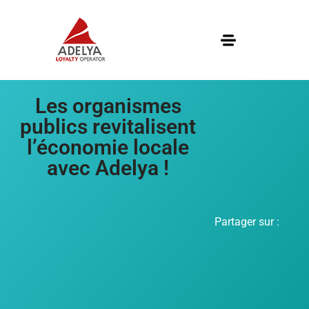
Les organismes
publics revitalisent
l’économie locale
avec Adelya !
Partager sur :