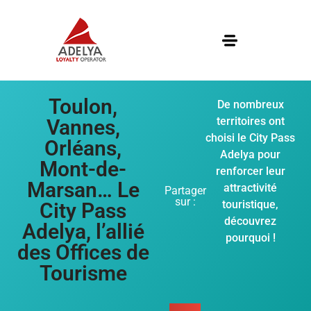
Toulon,
De nombreux
territoires ont
Vannes,
choisi le City Pass
Orléans,
Adelya pour
Mont-de-
renforcer leur
Marsan… Le
attractivité
Partager
sur :
touristique,
City Pass
découvrez
Adelya, l’allié
pourquoi !
des Offices de
Tourisme