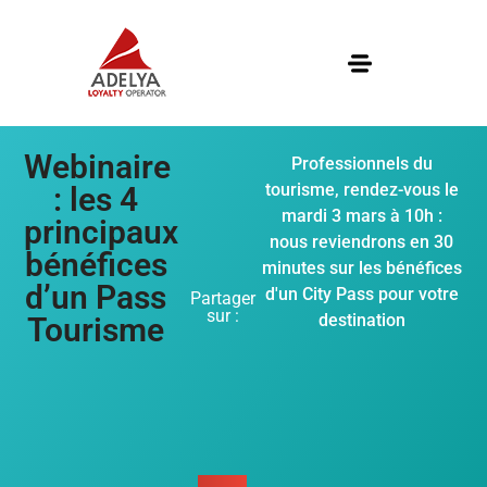
Webinaire
Professionnels du
tourisme, rendez-vous le
: les 4
mardi 3 mars à 10h :
principaux
nous reviendrons en 30
bénéfices
minutes sur les bénéfices
d’un Pass
d'un City Pass pour votre
Partager
sur :
destination
Tourisme