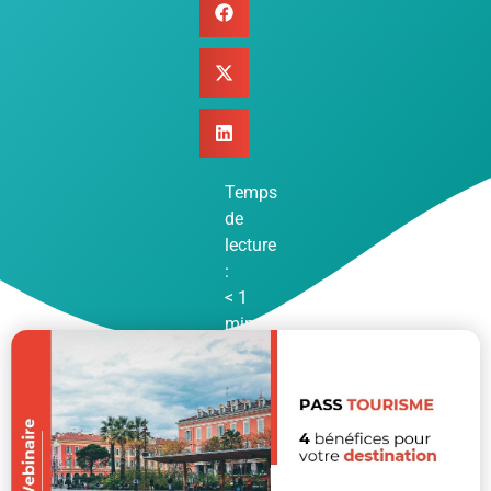
Temps
de
lecture
:
< 1
mins