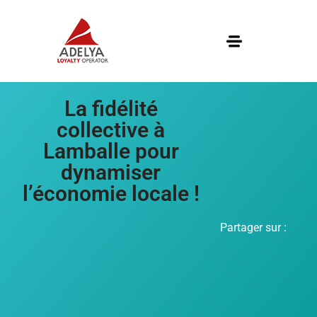
La fidélité
collective à
Lamballe pour
dynamiser
l’économie locale !
Partager sur :