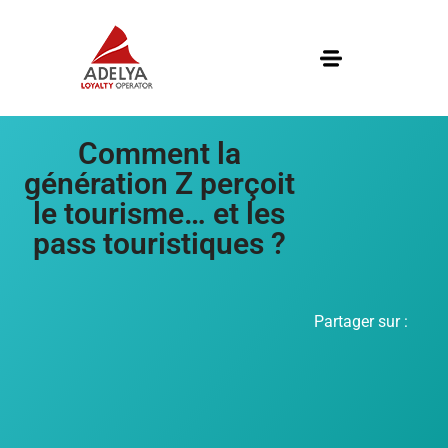
Comment la
génération Z perçoit
le tourisme… et les
pass touristiques ?
Partager sur :