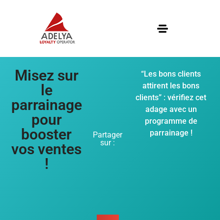
Misez sur
“Les bons clients
attirent les bons
le
clients” : vérifiez cet
parrainage
adage avec un
pour
programme de
booster
parrainage !
Partager
sur :
vos ventes
!