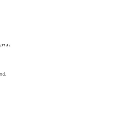
019 !
end.