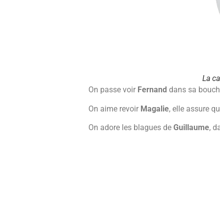
La c
On passe voir
Fernand
dans sa boucher
On aime revoir
Magalie
, elle assure q
On adore les blagues de
Guillaume
, d