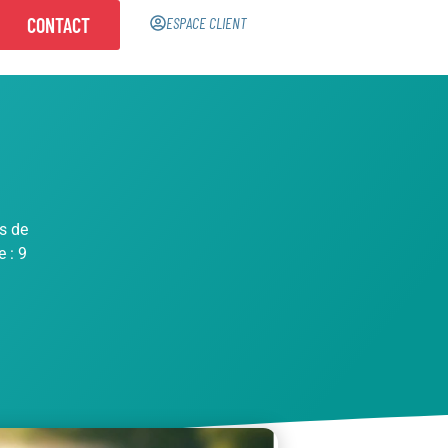
CONTACT
ESPACE CLIENT
s de
e :
9