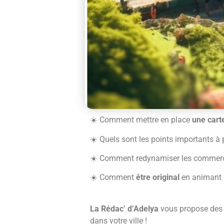
☀️
Comment mettre en place
une carte
☀️
Quels sont les points importants à
☀️
Comment redynamiser les commerc
☀️
Comment
être original
en animant e
La Rédac’ d’Adelya
vous propose des 
dans votre ville !