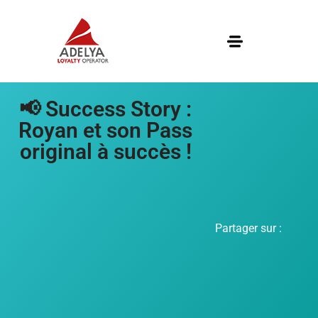
📢 Success Story :
Royan et son Pass
original à succès !
Partager sur :